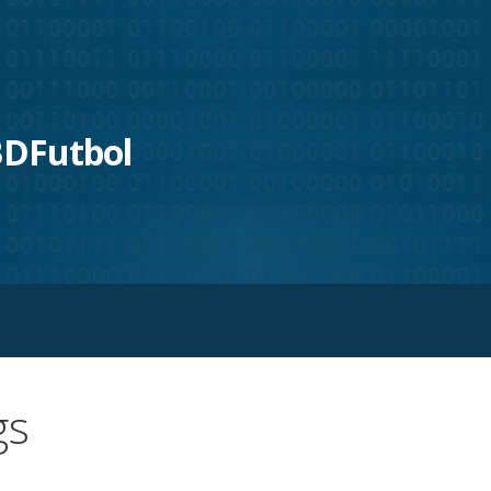
 BDFutbol
gs