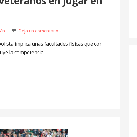
veteranos en jugar en
hán
Deja un comentario
lista implica unas facultades físicas que con
nuye la competencia…