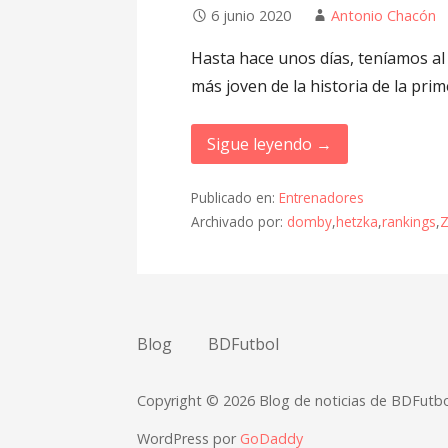
6 junio 2020
Antonio Chacón
Hasta hace unos días, teníamos a
más joven de la historia de la pri
Sigue leyendo →
Publicado en:
Entrenadores
Archivado por:
domby
,
hetzka
,
rankings
,
Z
Blog
BDFutbol
Copyright © 2026 Blog de noticias de BDFutbol
WordPress por
GoDaddy