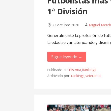
Futbolistas más 
1ª División
23 octubre 2020
Miguel Merc
Generalmente la profesión de futbo
la edad se van atenuando y dismi
Sigue leyendo →
Publicado en:
Historia
,
Rankings
Archivado por:
rankings
,
veteranos