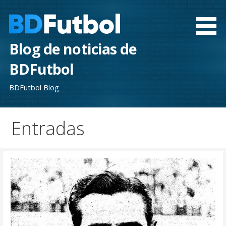
Saltar
al
contenido
Blog de noticias de
BDFutbol
BDFutbol Blog
Entradas