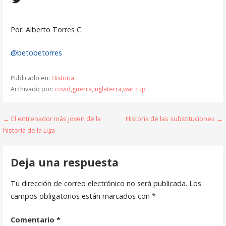
Por: Alberto Torres C.
@betobetorres
Publicado en:
Historia
Archivado por:
covid
,
guerra
,
Inglaterra
,
war cup
Navegación
← El entrenador más joven de la
Historia de las substituciones →
historia de la Liga
de
entradas
Deja una respuesta
Tu dirección de correo electrónico no será publicada.
Los
campos obligatorios están marcados con
*
Comentario
*